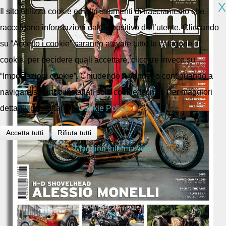
X
Il sito utilizza cookie ed altri strumenti di tracciamento che
raccolgono informazioni dal dispositivo dell’utente. Cliccando
su “Accetto i cookie” saranno attivate tutte le categorie di
cookie, per decidere quali accettare, cliccare invece su
“Impostazioni cookie”. Chiudendo il banner o continuando a
navigare saranno installati solo cookie tecnici. Per maggiori
dettagli, consultare la
Cookie Policy
Accetta tutti
Rifiuta tutti
Maggiori informazioni