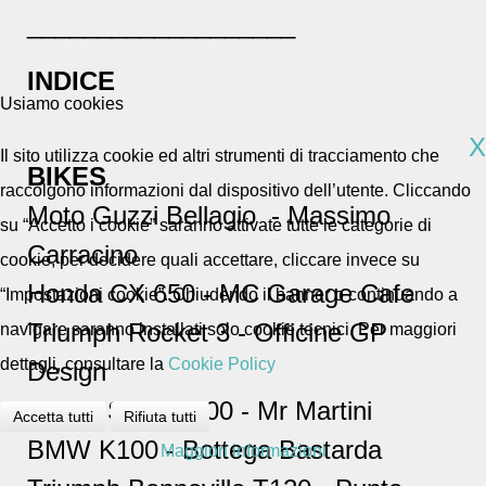
___________________
INDICE
Usiamo cookies
X
Il sito utilizza cookie ed altri strumenti di tracciamento che
BIKES
raccolgono informazioni dal dispositivo dell’utente. Cliccando
Moto Guzzi Bellagio
- Massimo
su “Accetto i cookie” saranno attivate tutte le categorie di
Carracino
cookie, per decidere quali accettare, cliccare invece su
Honda CX 650 - MC Garage Cafe
“Impostazioni cookie”. Chiudendo il banner o continuando a
Triumph Rocket 3 - Officine GP
navigare saranno installati solo cookie tecnici. Per maggiori
dettagli, consultare la
Cookie Policy
Design
Ducati Sport 1000 - Mr Martini
Accetta tutti
Rifiuta tutti
BMW K100 - Bottega Bastarda
Maggiori informazioni