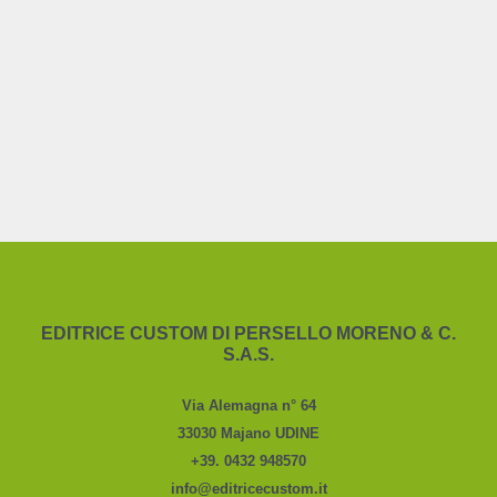
EDITRICE CUSTOM DI PERSELLO MORENO & C.
S.A.S.
Via Alemagna n° 64
33030 Majano UDINE
+39. 0432 948570
info@editricecustom.it