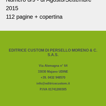
2015
112 pagine + copertina
EDITRICE CUSTOM DI PERSELLO MORENO & C.
S.A.S.
Via Alemagna n° 64
33030 Majano UDINE
+39. 0432 948570
info@editricecustom.it
P.IVA 01741200305