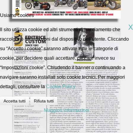
Usiamo cookies
X
Il sito utilizza cookie ed altri strumenti di tracciamento che
raccolgono informazioni dal dispositivo dell’utente. Cliccando
su “Accetto i cookie” saranno attivate tutte le categorie di
cookie, per decidere quali accettare, cliccare invece su
“Impostazioni cookie”. Chiudendo il banner o continuando a
navigare saranno installati solo cookie tecnici. Per maggiori
dettagli, consultare la
Cookie Policy
Accetta tutti
Rifiuta tutti
Maggiori informazioni