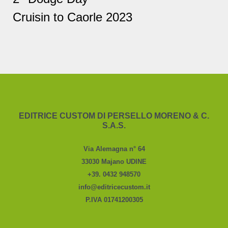
Cruisin to Caorle 2023
EDITRICE CUSTOM DI PERSELLO MORENO & C.
S.A.S.
Via Alemagna n° 64
33030 Majano UDINE
+39. 0432 948570
info@editricecustom.it
P.IVA 01741200305