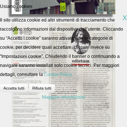
Usiamo cookies
X
Il sito utilizza cookie ed altri strumenti di tracciamento che
raccolgono informazioni dal dispositivo dell’utente. Cliccando
su “Accetto i cookie” saranno attivate tutte le categorie di
cookie, per decidere quali accettare, cliccare invece su
“Impostazioni cookie”. Chiudendo il banner o continuando a
navigare saranno installati solo cookie tecnici. Per maggiori
dettagli, consultare la
Cookie Policy
Accetta tutti
Rifiuta tutti
Maggiori informazioni