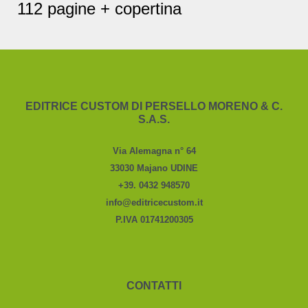
112 pagine + copertina
EDITRICE CUSTOM DI PERSELLO MORENO & C.
S.A.S.
Via Alemagna n° 64
33030 Majano UDINE
+39. 0432 948570
info@editricecustom.it
P.IVA 01741200305
CONTATTI