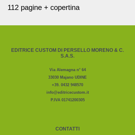
112 pagine + copertina
EDITRICE CUSTOM DI PERSELLO MORENO & C.
S.A.S.
Via Alemagna n° 64
33030 Majano UDINE
+39. 0432 948570
info@editricecustom.it
P.IVA 01741200305
CONTATTI