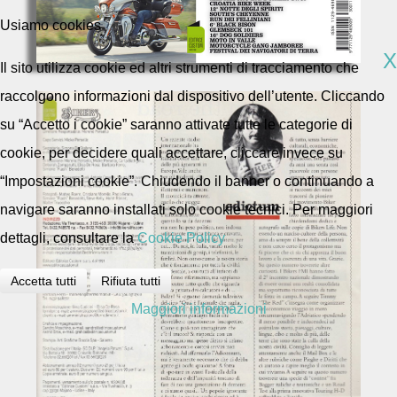
Usiamo cookies
X
Il sito utilizza cookie ed altri strumenti di tracciamento che
raccolgono informazioni dal dispositivo dell’utente. Cliccando
su “Accetto i cookie” saranno attivate tutte le categorie di
cookie, per decidere quali accettare, cliccare invece su
“Impostazioni cookie”. Chiudendo il banner o continuando a
navigare saranno installati solo cookie tecnici. Per maggiori
dettagli, consultare la
Cookie Policy
Accetta tutti
Rifiuta tutti
Maggiori informazioni