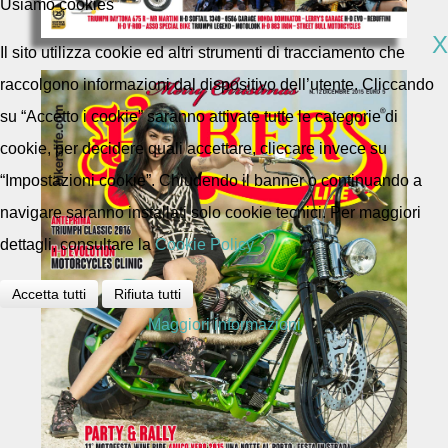
Usiamo cookies
X
Il sito utilizza cookie ed altri strumenti di tracciamento che
raccolgono informazioni dal dispositivo dell’utente. Cliccando
su “Accetto i cookie” saranno attivate tutte le categorie di
cookie, per decidere quali accettare, cliccare invece su
“Impostazioni cookie”. Chiudendo il banner o continuando a
navigare saranno installati solo cookie tecnici. Per maggiori
dettagli, consultare la
Cookie Policy
Accetta tutti
Rifiuta tutti
Maggiori informazioni