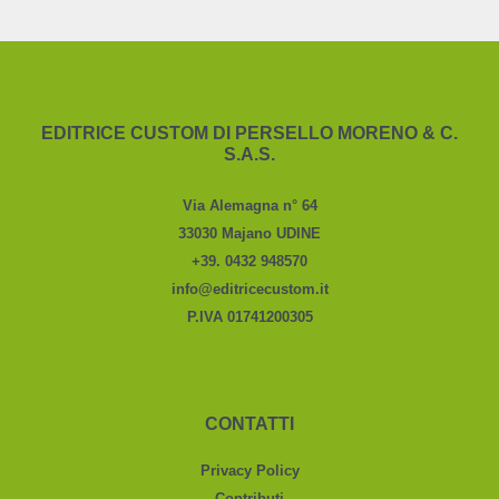
EDITRICE CUSTOM DI PERSELLO MORENO & C.
S.A.S.
Via Alemagna n° 64
33030 Majano UDINE
+39. 0432 948570
info@editricecustom.it
P.IVA 01741200305
CONTATTI
Privacy Policy
Contributi