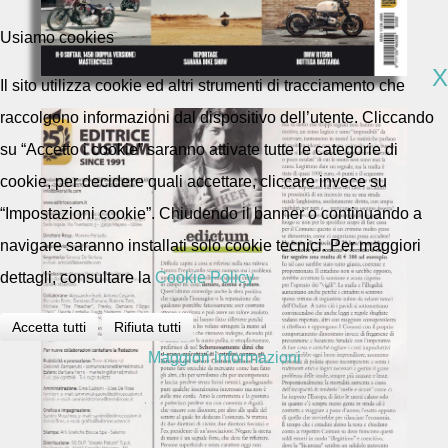
Usiamo cookies
X
Il sito utilizza cookie ed altri strumenti di tracciamento che
raccolgono informazioni dal dispositivo dell’utente. Cliccando
su “Accetto i cookie” saranno attivate tutte le categorie di
cookie, per decidere quali accettare, cliccare invece su
“Impostazioni cookie”. Chiudendo il banner o continuando a
navigare saranno installati solo cookie tecnici. Per maggiori
dettagli, consultare la
Cookie Policy
Accetta tutti
Rifiuta tutti
Maggiori informazioni