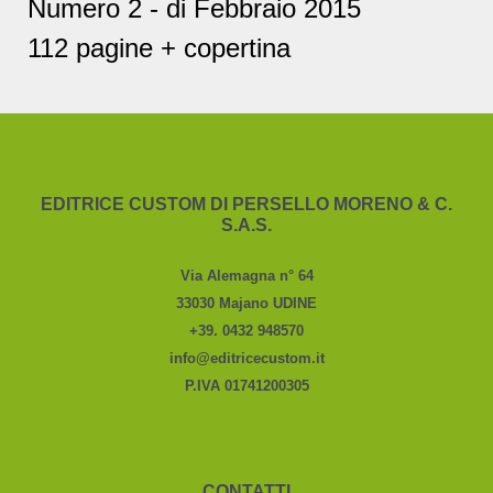
Numero 2 - di Febbraio 2015
112 pagine + copertina
EDITRICE CUSTOM DI PERSELLO MORENO & C.
S.A.S.
Via Alemagna n° 64
33030 Majano UDINE
+39. 0432 948570
info@editricecustom.it
P.IVA 01741200305
CONTATTI