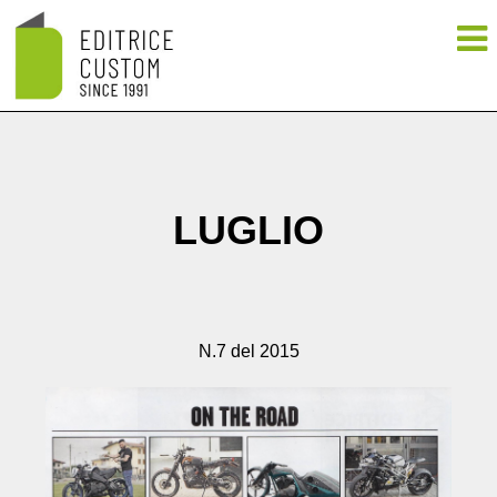
LUGLIO
N.7 del 2015