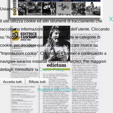
Usiamo cookies
X
Il sito utilizza cookie ed altri strumenti di tracciamento che
raccolgono informazioni dal dispositivo dell’utente. Cliccando
su “Accetto i cookie” saranno attivate tutte le categorie di
cookie, per decidere quali accettare, cliccare invece su
“Impostazioni cookie”. Chiudendo il banner o continuando a
navigare saranno installati solo cookie tecnici. Per maggiori
dettagli, consultare la
Cookie Policy
Accetta tutti
Rifiuta tutti
Maggiori informazioni