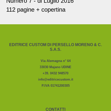
Numero 7 - di Luglio 2016
112 pagine + copertina
EDITRICE CUSTOM DI PERSELLO MORENO & C.
S.A.S.
Via Alemagna n° 64
33030 Majano UDINE
+39. 0432 948570
info@editricecustom.it
P.IVA 01741200305
CONTATTI