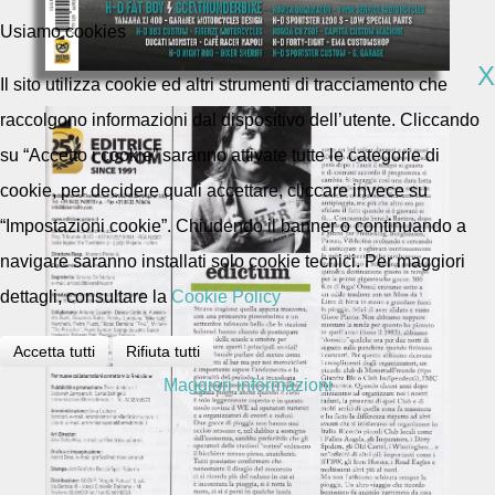
Usiamo cookies
X
Il sito utilizza cookie ed altri strumenti di tracciamento che
raccolgono informazioni dal dispositivo dell’utente. Cliccando
su “Accetto i cookie” saranno attivate tutte le categorie di
cookie, per decidere quali accettare, cliccare invece su
“Impostazioni cookie”. Chiudendo il banner o continuando a
navigare saranno installati solo cookie tecnici. Per maggiori
dettagli, consultare la
Cookie Policy
Accetta tutti
Rifiuta tutti
Maggiori informazioni