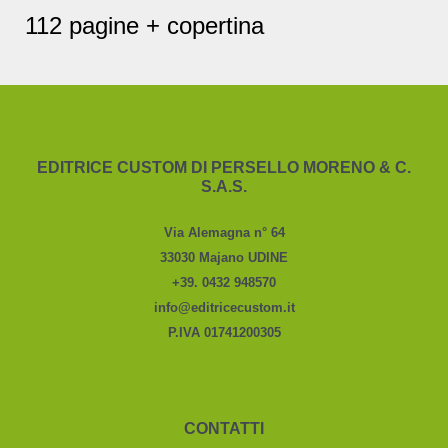
112 pagine + copertina
EDITRICE CUSTOM DI PERSELLO MORENO & C.
S.A.S.
Via Alemagna n° 64
33030 Majano UDINE
+39. 0432 948570
info@editricecustom.it
P.IVA 01741200305
CONTATTI