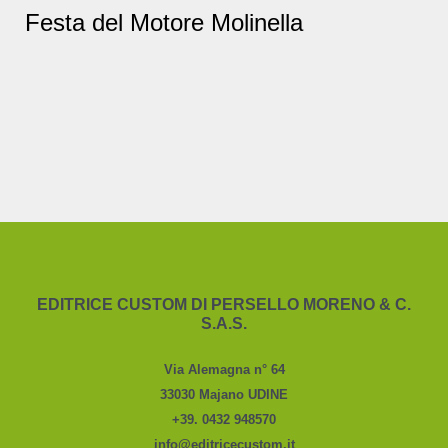
Festa del Motore Molinella
EDITRICE CUSTOM DI PERSELLO MORENO & C.
S.A.S.
Via Alemagna n° 64
33030 Majano UDINE
+39. 0432 948570
info@editricecustom.it