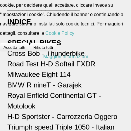
cookie, per decidere quali accettare, cliccare invece su
___________________
“Impostazioni cookie”. Chiudendo il banner o continuando a
INDICE
navigare saranno installati solo cookie tecnici. Per maggiori
dettagli, consultare la
Cookie Policy
SPECIAL BIKES
Accetta tutti
Rifiuta tutti
Cross Bob - Thunderbike
Maggiori informazioni
Road Test H-D Softail FXDR
Milwaukee Eight 114
BMW R nineT - Garajek
Royal Enfield Continental GT -
Motolook
H-D Sportster - Carrozzeria Oggero
Triumph speed Triple 1050 - Italian