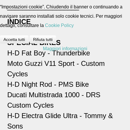
___________________
“Impostazioni cookie”. Chiudendo il banner o continuando a
navigare saranno installati solo cookie tecnici. Per maggiori
INDICE
dettagli, consultare la
Cookie Policy
Accetta tutti
Rifiuta tutti
SPECIAL BIKES
Maggiori informazioni
H-D Fat Boy - Thunderbike
Moto Guzzi V11 Sport - Custom
Cycles
H-D Night Rod - PMS Bike
Ducati Multistrada 1000 - DRS
Custom Cycles
H-D Electra Glide Ultra - Tommy &
Sons