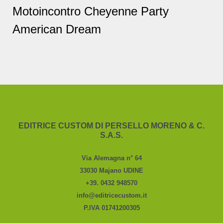
Motoincontro Cheyenne Party
American Dream
EDITRICE CUSTOM DI PERSELLO MORENO & C.
S.A.S.
Via Alemagna n° 64
33030 Majano UDINE
+39. 0432 948570
info@editricecustom.it
P.IVA 01741200305