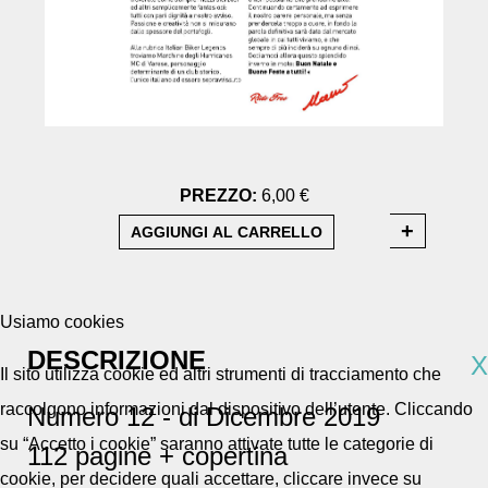
PREZZO:
6,00 €
Usiamo cookies
DESCRIZIONE
X
Il sito utilizza cookie ed altri strumenti di tracciamento che
raccolgono informazioni dal dispositivo dell’utente. Cliccando
Numero 12 - di Dicembre 2019
su “Accetto i cookie” saranno attivate tutte le categorie di
112 pagine + copertina
cookie, per decidere quali accettare, cliccare invece su