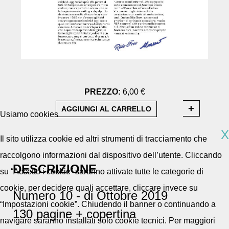
PREZZO:
6,00 €
Usiamo cookies
X
Il sito utilizza cookie ed altri strumenti di tracciamento che
raccolgono informazioni dal dispositivo dell’utente. Cliccando
DESCRIZIONE
su “Accetto i cookie” saranno attivate tutte le categorie di
cookie, per decidere quali accettare, cliccare invece su
Numero 10 - di Ottobre 2019
“Impostazioni cookie”. Chiudendo il banner o continuando a
130 pagine + copertina
navigare saranno installati solo cookie tecnici. Per maggiori