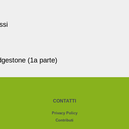
ssi
idgestone (1a parte)
&
CONTATTI
Privacy Policy
Contributi