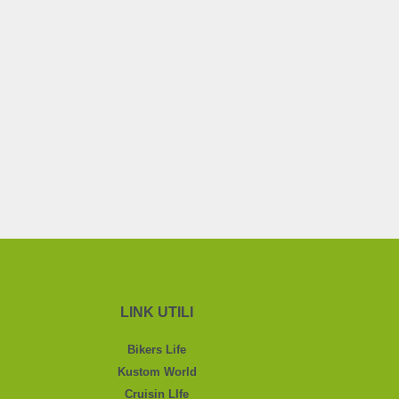
LINK UTILI
Bikers Life
Kustom World
Cruisin LIfe