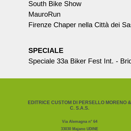
South Bike Show
MauroRun
Firenze Chaper nella Città dei Sa
SPECIALE
Speciale 33a Biker Fest Int. - Br
EDITRICE CUSTOM DI PERSELLO MORENO 
C. S.A.S.
Via Alemagna n° 64
33030 Majano UDINE