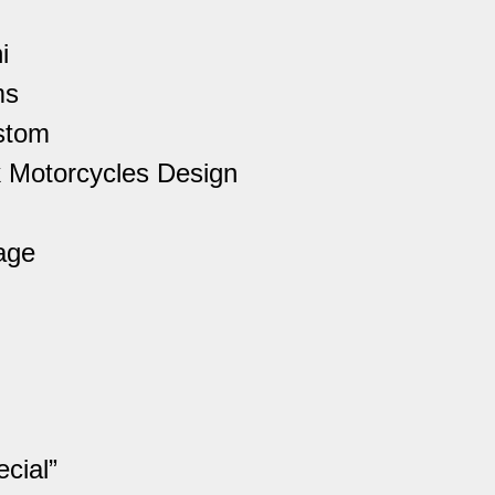
i
ms
stom
 Motorcycles Design
age
cial”