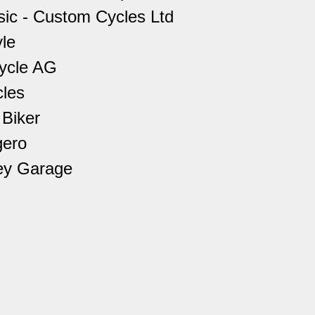
sic - Custom Cycles Ltd
le
cycle AG
les
 Biker
gero
ey Garage