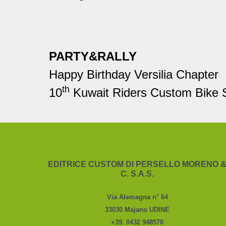
PARTY&RALLY
Happy Birthday Versilia Chapter
th
10
Kuwait Riders Custom Bike
EDITRICE CUSTOM DI PERSELLO MORENO 
C. S.A.S.
Via Alemagna n° 64
33030 Majano UDINE
+39. 0432 948570