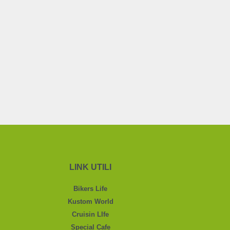
LINK UTILI
Bikers Life
Kustom World
Cruisin LIfe
Special Cafe