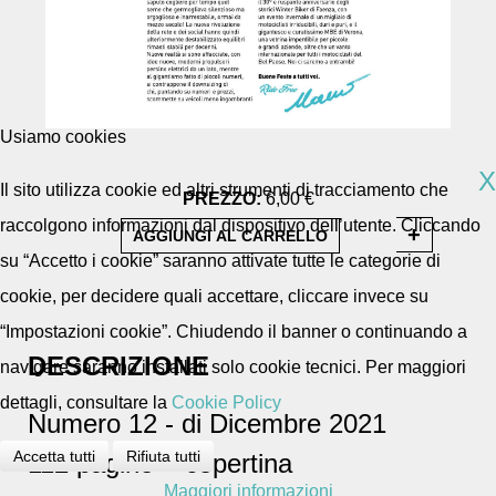
Usiamo cookies
X
Il sito utilizza cookie ed altri strumenti di tracciamento che
PREZZO:
6,00 €
raccolgono informazioni dal dispositivo dell’utente. Cliccando
su “Accetto i cookie” saranno attivate tutte le categorie di
cookie, per decidere quali accettare, cliccare invece su
“Impostazioni cookie”. Chiudendo il banner o continuando a
DESCRIZIONE
navigare saranno installati solo cookie tecnici. Per maggiori
dettagli, consultare la
Cookie Policy
Numero 12 - di Dicembre 2021
Accetta tutti
Rifiuta tutti
112 pagine + copertina
Maggiori informazioni