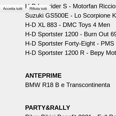
H-D Lowrider S - Motorfan Ricci
Accetta tutti
Rifiuta tutti
Suzuki GS500E - Lo Scorpione 
H-D XL 883 - DMC Toys 4 Men
H-D Sportster 1200 - Burn Out 6
H-D Sportster Forty-Eight - PMS
H-D Sportster 1200 R - Bepy Mo
ANTEPRIME
BMW R18 B e Transcontinenta
PARTY&RALLY