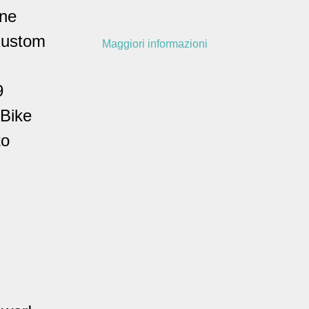
one
Kustom
Maggiori informazioni
9
 Bike
to