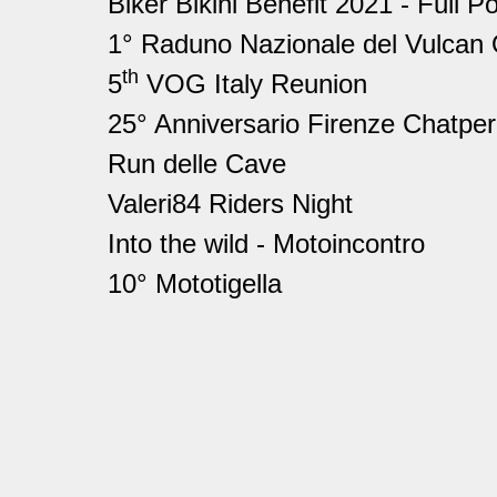
Biker Bikini Benefit 2021 - Full P
1° Raduno Nazionale del Vulcan O
th
5
VOG Italy Reunion
25° Anniversario Firenze Chatper
Run delle Cave
Valeri84 Riders Night
Into the wild - Motoincontro
10° Mototigella