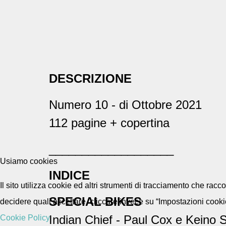
DESCRIZIONE
Numero 10 - di Ottobre 2021
112 pagine + copertina
___________________
Usiamo cookies
INDICE
Il sito utilizza cookie ed altri strumenti di tracciamento che rac
SPECIAL BIKES
decidere quali accettare, cliccare invece su “Impostazioni cooki
Indian Chief - Paul Cox e Keino 
Cookie Policy