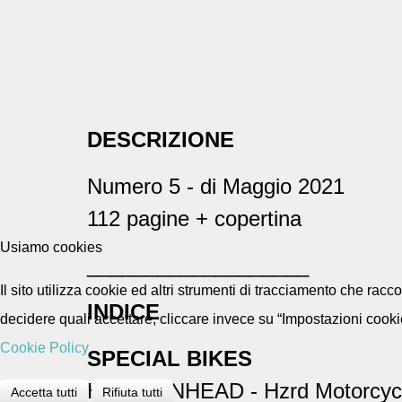
DESCRIZIONE
Numero 5 - di Maggio 2021
112 pagine + copertina
Usiamo cookies
___________________
Il sito utilizza cookie ed altri strumenti di tracciamento che rac
INDICE
decidere quali accettare, cliccare invece su “Impostazioni cooki
Cookie Policy
SPECIAL BIKES
H-D IRONHEAD - Hzrd Motorcyc
Accetta tutti
Rifiuta tutti