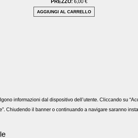
PREZZO:
6,00 €
colgono informazioni dal dispositivo dell’utente. Cliccando su “Acc
e”. Chiudendo il banner o continuando a navigare saranno installa
le