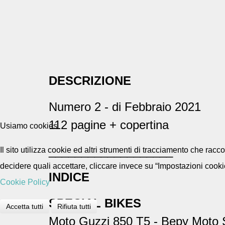
DESCRIZIONE
Numero 2 - di Febbraio 2021
112 pagine + copertina
Usiamo cookies
___________________
Il sito utilizza cookie ed altri strumenti di tracciamento che rac
decidere quali accettare, cliccare invece su “Impostazioni cooki
INDICE
Cookie Policy
SPECIAL BIKES
Accetta tutti
Rifiuta tutti
Moto Guzzi 850 T5 - Bepy Moto 