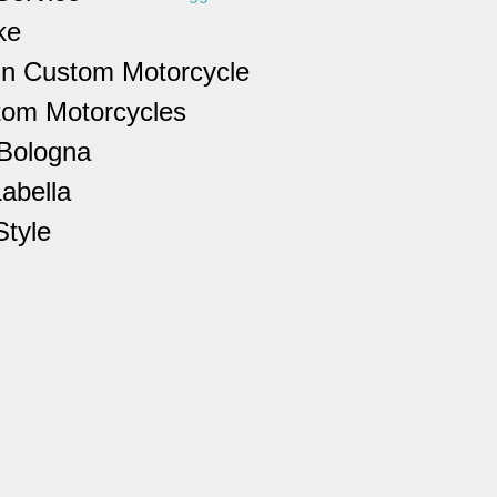
ke
ign Custom Motorcycle
om Motorcycles
 Bologna
abella
tyle