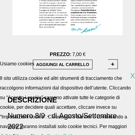
PREZZO:
7,00 €
Usiamo cookies
X
Il sito utilizza cookie ed altri strumenti di tracciamento che
raccolgono informazioni dal dispositivo dell’utente. Cliccando
su “Accetto i cookie” saranno attivate tutte le categorie di
DESCRIZIONE
cookie, per decidere quali accettare, cliccare invece su
Numero 8/9 - di Agosto/Settembre
“Impostazioni cookie”. Chiudendo il banner o continuando a
2022
navigare saranno installati solo cookie tecnici. Per maggiori