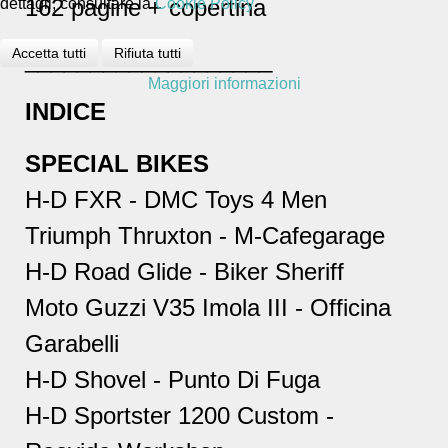
162 pagine + copertina
dettagli, consultare la
Cookie Policy
Accetta tutti
Rifiuta tutti
___________________
Maggiori informazioni
INDICE
SPECIAL BIKES
H-D FXR - DMC Toys 4 Men
Triumph Thruxton - M-Cafegarage
H-D Road Glide - Biker Sheriff
Moto Guzzi V35 Imola III - Officina
Garabelli
H-D Shovel - Punto Di Fuga
H-D Sportster 1200 Custom -