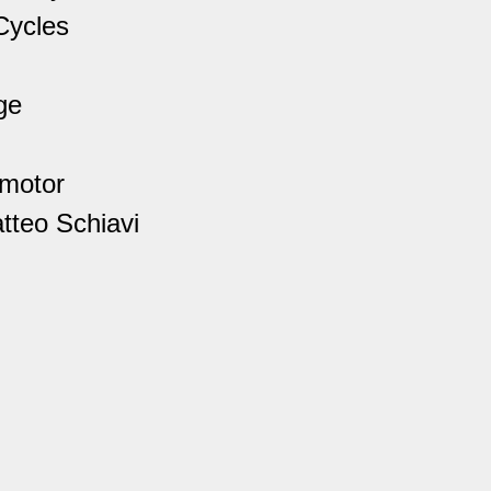
Cycles
ge
tmotor
tteo Schiavi