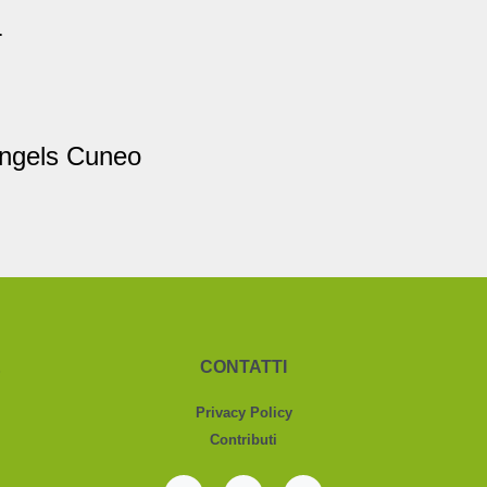
r
Angels Cuneo
&
CONTATTI
Privacy Policy
Contributi