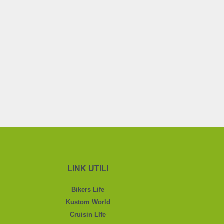
LINK UTILI
Bikers Life
Kustom World
Cruisin LIfe