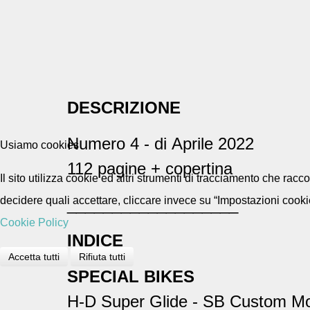
DESCRIZIONE
Numero 4 - di Aprile 2022
Usiamo cookies
112 pagine + copertina
Il sito utilizza cookie ed altri strumenti di tracciamento che rac
decidere quali accettare, cliccare invece su “Impostazioni cooki
___________________
Cookie Policy
INDICE
Accetta tutti
Rifiuta tutti
SPECIAL BIKES
H-D Super Glide - SB Custom Mo