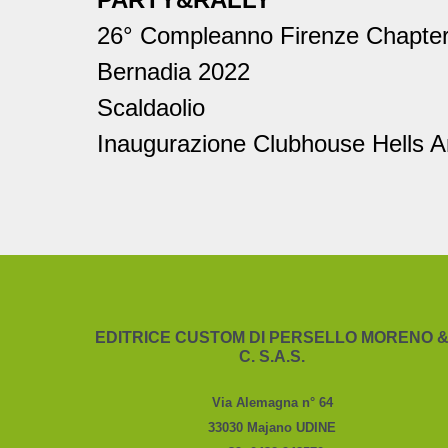
26° Compleanno Firenze Chapte
Bernadia 2022
Scaldaolio
Inaugurazione Clubhouse Hells 
EDITRICE CUSTOM DI PERSELLO MORENO 
C. S.A.S.
Via Alemagna n° 64
33030 Majano UDINE