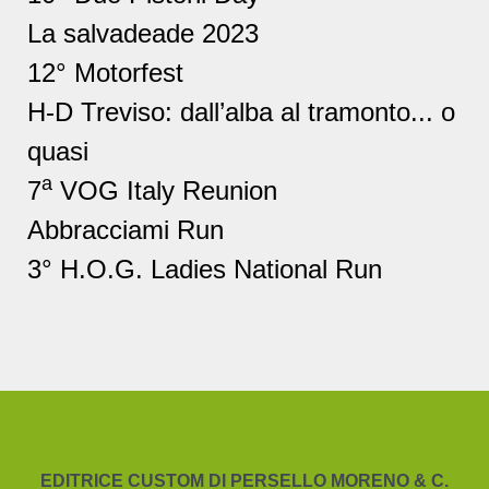
La salvadeade 2023
12° Motorfest
H-D Treviso: dall’alba al tramonto... o
quasi
a
7
VOG Italy Reunion
Abbracciami Run
3° H.O.G. Ladies National Run
EDITRICE CUSTOM DI PERSELLO MORENO & C.