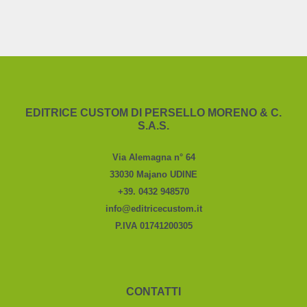
EDITRICE CUSTOM DI PERSELLO MORENO & C.
S.A.S.
Via Alemagna n° 64
33030 Majano UDINE
+39. 0432 948570
info@editricecustom.it
P.IVA 01741200305
CONTATTI