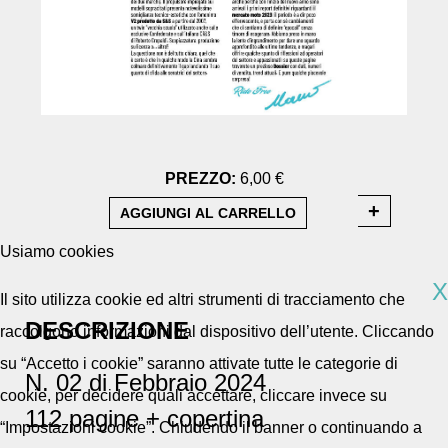
PREZZO:
6,00 €
Usiamo cookies
X
Il sito utilizza cookie ed altri strumenti di tracciamento che
DESCRIZIONE
raccolgono informazioni dal dispositivo dell’utente. Cliccando
su “Accetto i cookie” saranno attivate tutte le categorie di
N. 02 di Febbraio 2024
cookie, per decidere quali accettare, cliccare invece su
112 pagine + copertina
“Impostazioni cookie”. Chiudendo il banner o continuando a