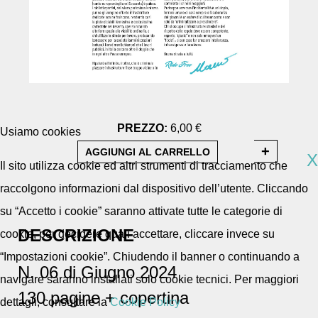
PREZZO:
6,00 €
Usiamo cookies
X
Il sito utilizza cookie ed altri strumenti di tracciamento che
raccolgono informazioni dal dispositivo dell’utente. Cliccando
su “Accetto i cookie” saranno attivate tutte le categorie di
DESCRIZIONE
cookie, per decidere quali accettare, cliccare invece su
“Impostazioni cookie”. Chiudendo il banner o continuando a
N. 06 di Giugno 2024
navigare saranno installati solo cookie tecnici. Per maggiori
130 pagine + copertina
dettagli, consultare la
Cookie Policy