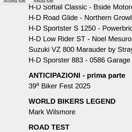
Accetta tutti
Rifiuta tutti
H-D Softail Classic - Bside Motor
H-D Road Glide - Northern Grow
H-D Sportster S 1250 - Powerbr
H-D Low Rider ST - Noel Mesuro
Suzuki VZ 800 Marauder by Stra
H-D Sporster 883 - 0586 Garage
ANTICIPAZIONI - prima parte
a
39
Biker Fest 2025
WORLD BIKERS LEGEND
Mark Wilsmore
ROAD TEST