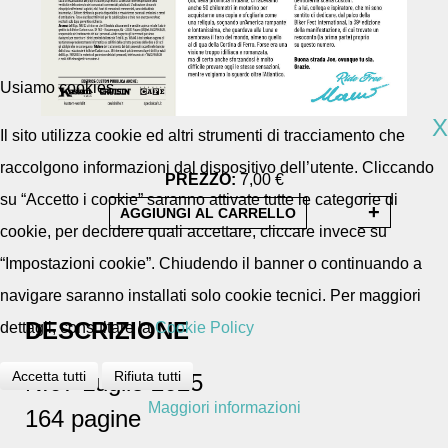
Usiamo cookies
X
Il sito utilizza cookie ed altri strumenti di tracciamento che
raccolgono informazioni dal dispositivo dell’utente. Cliccando
PREZZO:
7,00 €
su “Accetto i cookie” saranno attivate tutte le categorie di
cookie, per decidere quali accettare, cliccare invece su
“Impostazioni cookie”. Chiudendo il banner o continuando a
navigare saranno installati solo cookie tecnici. Per maggiori
DESCRIZIONE
dettagli, consultare la
Cookie Policy
Accetta tutti
Rifiuta tutti
N.07 Luglio 2025
Maggiori informazioni
164 pagine