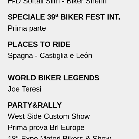
H-D Softail Slim - Biker Sheriff
a
SPECIALE 39
BIKER FEST INT.
Prima parte
PLACES TO RIDE
Spagna - Castiglia e León
WORLD BIKER LEGENDS
Joe Teresi
PARTY&RALLY
West Side Custom Show
Prima prova Brl Europe
18° Expo Motori Bikers & Show