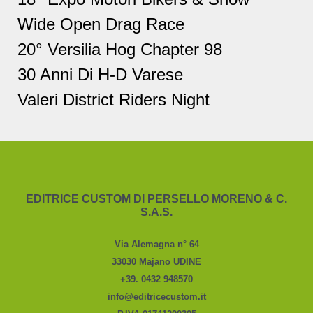
Wide Open Drag Race
20° Versilia Hog Chapter 98
30 Anni Di H-D Varese
Valeri District Riders Night
EDITRICE CUSTOM DI PERSELLO MORENO & C.
S.A.S.
Via Alemagna n° 64
33030 Majano UDINE
+39. 0432 948570
info@editricecustom.it