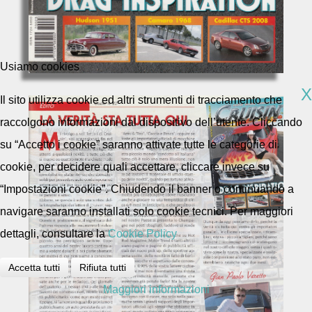
Usiamo cookies
X
Il sito utilizza cookie ed altri strumenti di tracciamento che
raccolgono informazioni dal dispositivo dell’utente. Cliccando
su “Accetto i cookie” saranno attivate tutte le categorie di
cookie, per decidere quali accettare, cliccare invece su
“Impostazioni cookie”. Chiudendo il banner o continuando a
navigare saranno installati solo cookie tecnici. Per maggiori
dettagli, consultare la
Cookie Policy
Accetta tutti
Rifiuta tutti
Maggiori informazioni