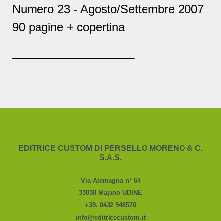
Numero 23 - Agosto/Settembre 2007
90 pagine + copertina
___________________
EDITRICE CUSTOM DI PERSELLO MORENO & C.
S.A.S.
Via Alemagna n° 64
33030 Majano UDINE
+39. 0432 948570
info@editricecustom.it