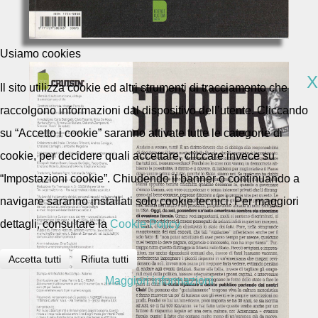
Usiamo cookies
X
Il sito utilizza cookie ed altri strumenti di tracciamento che
raccolgono informazioni dal dispositivo dell’utente. Cliccando
su “Accetto i cookie” saranno attivate tutte le categorie di
cookie, per decidere quali accettare, cliccare invece su
“Impostazioni cookie”. Chiudendo il banner o continuando a
navigare saranno installati solo cookie tecnici. Per maggiori
dettagli, consultare la
Cookie Policy
Accetta tutti
Rifiuta tutti
Maggiori informazioni