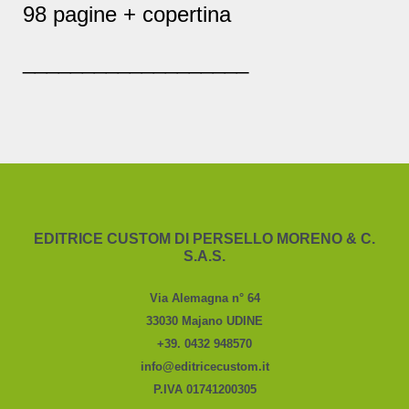
98 pagine + copertina
___________________
EDITRICE CUSTOM DI PERSELLO MORENO & C.
S.A.S.
Via Alemagna n° 64
33030 Majano UDINE
+39. 0432 948570
info@editricecustom.it
P.IVA 01741200305