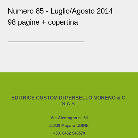
Numero 85 - Luglio/Agosto 2014
98 pagine + copertina
___________________
EDITRICE CUSTOM DI PERSELLO MORENO & C.
S.A.S.
Via Alemagna n° 64
33030 Majano UDINE
+39. 0432 948570