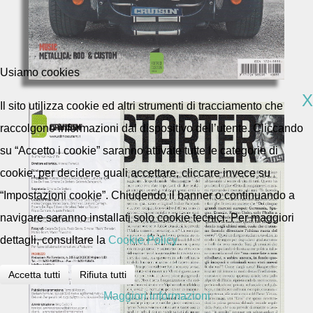
Usiamo cookies
X
Il sito utilizza cookie ed altri strumenti di tracciamento che
raccolgono informazioni dal dispositivo dell’utente. Cliccando
su “Accetto i cookie” saranno attivate tutte le categorie di
cookie, per decidere quali accettare, cliccare invece su
“Impostazioni cookie”. Chiudendo il banner o continuando a
navigare saranno installati solo cookie tecnici. Per maggiori
dettagli, consultare la
Cookie Policy
Accetta tutti
Rifiuta tutti
Maggiori informazioni