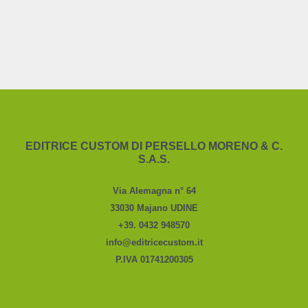
EDITRICE CUSTOM DI PERSELLO MORENO & C.
S.A.S.
Via Alemagna n° 64
33030 Majano UDINE
+39. 0432 948570
info@editricecustom.it
P.IVA 01741200305