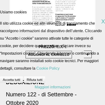
Usiamo cookies
X
Il sito utilizza cookie ed altri strumenti di tracciamento che
raccolgono informazioni dal dispositivo dell’utente. Cliccando
su “Accetto i cookie” saranno attivate tutte le categorie di
cookie, per decidere quali accettare, cliccare invece su
PREZZO:
6,00 €
“Impostazioni cookie”. Chiudendo il banner o continuando a
navigare saranno installati solo cookie tecnici. Per maggiori
dettagli, consultare la
Cookie Policy
Accetta tutti
Rifiuta tutti
DESCRIZIONE
Maggiori informazioni
Numero 122 - di Settembre -
Ottobre 2020