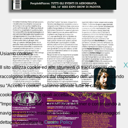
Usiamo cookies
X
Il sito utilizza cookie ed altri strumenti di tracciamento che
raccolgono informazioni dal dispositivo dell’utente. Cliccando
su “Accetto i cookie” saranno attivate tutte le categorie di
cookie, per decidere quali accettare, cliccare invece su
“Impostazioni cookie”. Chiudendo il banner o continuando a
navigare saranno installati solo cookie tecnici. Per maggiori
dettagli, consultare la
Cookie Policy