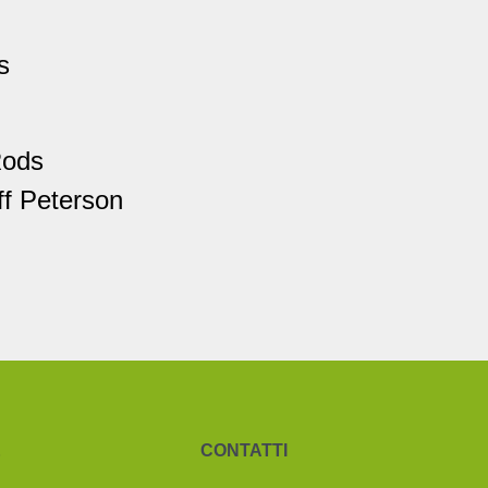
s
Rods
f Peterson
&
CONTATTI