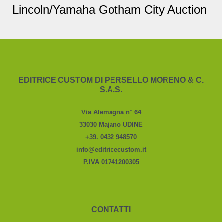
Lincoln/Yamaha Gotham City Auction
EDITRICE CUSTOM DI PERSELLO MORENO & C.
S.A.S.
Via Alemagna n° 64
33030 Majano UDINE
+39. 0432 948570
info@editricecustom.it
P.IVA 01741200305
CONTATTI