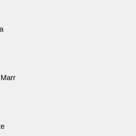
ia
s Marr
te