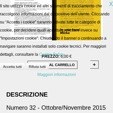
X
Il sito utilizza cookie ed altri strumenti di tracciamento che
raccolgono informazioni dal dispositivo dell’utente. Cliccando
su “Accetto i cookie” saranno attivate tutte le categorie di
cookie, per decidere quali accettare, cliccare invece su
“Impostazioni cookie”. Chiudendo il banner o continuando a
navigare saranno installati solo cookie tecnici. Per maggiori
dettagli, consultare la
Cookie Policy
PREZZO:
6,00 €
Accetta tutti
Rifiuta tutti
Maggiori informazioni
DESCRIZIONE
Numero 32 - Ottobre/Novembre 2015