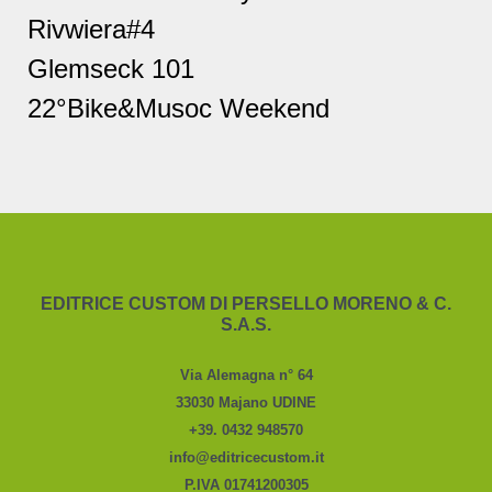
Rivwiera#4
Glemseck 101
22°Bike&Musoc Weekend
EDITRICE CUSTOM DI PERSELLO MORENO & C.
S.A.S.
Via Alemagna n° 64
33030 Majano UDINE
+39. 0432 948570
info@editricecustom.it
P.IVA 01741200305