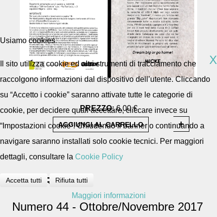
Usiamo cookies
X
Il sito utilizza cookie ed altri strumenti di tracciamento che
raccolgono informazioni dal dispositivo dell’utente. Cliccando
su “Accetto i cookie” saranno attivate tutte le categorie di
PREZZO:
6,00 €
cookie, per decidere quali accettare, cliccare invece su
“Impostazioni cookie”. Chiudendo il banner o continuando a
navigare saranno installati solo cookie tecnici. Per maggiori
dettagli, consultare la
Cookie Policy
DESCRIZIONE
Accetta tutti
Rifiuta tutti
Maggiori informazioni
Numero 44 - Ottobre/Novembre 2017