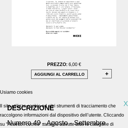
PREZZO:
6,00 €
Usiamo cookies
X
Il sito utilizza cookie ed altri strumenti di tracciamento che
DESCRIZIONE
raccolgono informazioni dal dispositivo dell’utente. Cliccando
Numero 49 - Agosto - Settembre
su “Accetto i cookie” saranno attivate tutte le categorie di