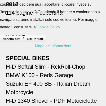
2018
cookie, per decidere quali accettare, cliccare invece su
114 pagine + copertina
“Impostazioni cookie”. Chiudendo il banner o continuando a
navigare saranno installati solo cookie tecnici. Per maggiori
___________________
dettagli, consultare la
Cookie Policy
INDICE
Accetta tutti
Rifiuta tutti
Maggiori informazioni
SPECIAL BIKES
H-D Softail Slim - RckRoll-Chop
BMW K100 - Reds Garage
Suzuki EF 400 BB - Italian Dream
Motorcycle
H-D 1340 Shovel - PDF Motociclette