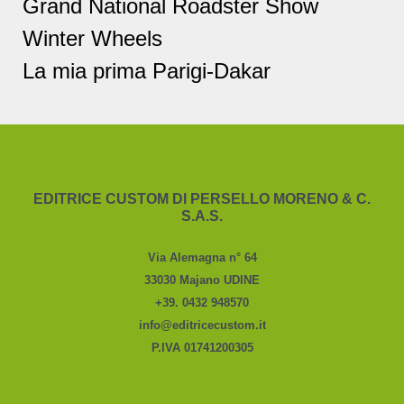
Grand National Roadster Show
Winter Wheels
La mia prima Parigi-Dakar
EDITRICE CUSTOM DI PERSELLO MORENO & C.
S.A.S.
Via Alemagna n° 64
33030 Majano UDINE
+39. 0432 948570
info@editricecustom.it
P.IVA 01741200305