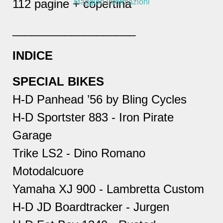
112 pagine + copertina
Maggiori informazioni
___________________
INDICE
SPECIAL BIKES
H-D Panhead ’56 by Bling Cycles
H-D Sportster 883 - Iron Pirate
Garage
Trike LS2 - Dino Romano
Motodalcuore
Yamaha XJ 900 - Lambretta Custom
H-D JD Boardtracker - Jurgen