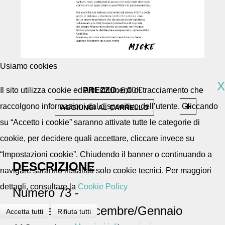
Usiamo cookies
X
Il sito utilizza cookie ed altri strumenti di tracciamento che
PREZZO:
6,00 €
raccolgono informazioni dal dispositivo dell’utente. Cliccando
su “Accetto i cookie” saranno attivate tutte le categorie di
cookie, per decidere quali accettare, cliccare invece su
“Impostazioni cookie”. Chiudendo il banner o continuando a
DESCRIZIONE
navigare saranno installati solo cookie tecnici. Per maggiori
dettagli, consultare la
Cookie Policy
Numero 73 -
di Novembre/Dicembre/Gennaio
Accetta tutti
Rifiuta tutti