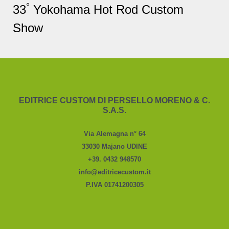
°
33
Yokohama
Hot Rod Custom
Show
EDITRICE CUSTOM DI PERSELLO MORENO & C.
S.A.S.
Via Alemagna n° 64
33030 Majano UDINE
+39. 0432 948570
info@editricecustom.it
P.IVA 01741200305