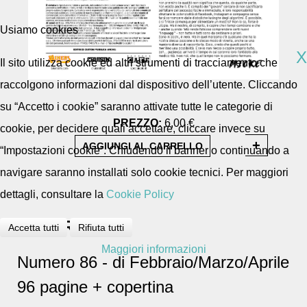
Usiamo cookies
X
Il sito utilizza cookie ed altri strumenti di tracciamento che
raccolgono informazioni dal dispositivo dell’utente. Cliccando
su “Accetto i cookie” saranno attivate tutte le categorie di
PREZZO:
6,00 €
cookie, per decidere quali accettare, cliccare invece su
“Impostazioni cookie”. Chiudendo il banner o continuando a
navigare saranno installati solo cookie tecnici. Per maggiori
dettagli, consultare la
Cookie Policy
DESCRIZIONE
Accetta tutti
Rifiuta tutti
Maggiori informazioni
Numero 86 - di Febbraio/Marzo/Aprile
96 pagine + copertina