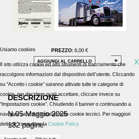
Usiamo cookies
PREZZO:
6,00 €
X
Il sito utilizza cookie ed altri strumenti di tracciamento che
raccolgono informazioni dal dispositivo dell’utente. Cliccando
su “Accetto i cookie” saranno attivate tutte le categorie di
cookie, per decidere quali accettare, cliccare invece su
DESCRIZIONE
“Impostazioni cookie”. Chiudendo il banner o continuando a
N.05 Maggio 2025
navigare saranno installati solo cookie tecnici. Per maggiori
132 pagine
dettagli, consultare la
Cookie Policy