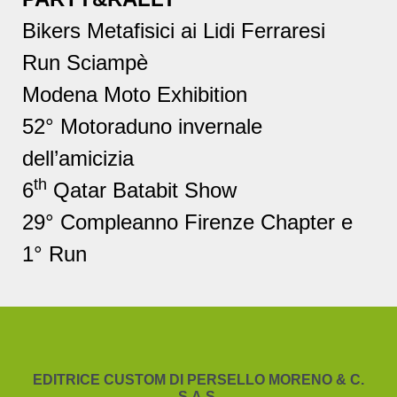
Bikers Metafisici ai Lidi Ferraresi
Run Sciampè
Modena Moto Exhibition
52° Motoraduno invernale
dell’amicizia
th
6
Qatar Batabit Show
29° Compleanno Firenze Chapter e
1° Run
EDITRICE CUSTOM DI PERSELLO MORENO & C.
S.A.S.