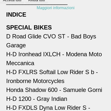
Accetta tutti
Rifiuta tutti
___________________
Maggiori informazioni
INDICE
SPECIAL BIKES
D Road Glide CVO ST - Bad Boys
Garage
H-D Ironhead IXLCH - Modena Moto
Meccanica
H-D FXLRS Softail Low Rider S b -
Ironborne Motorcycles
Honda Shadow 600 - Samuele Gorni
H-D 1200 - Gray Indian
H-D FXDLS Dyna Low Rider S -