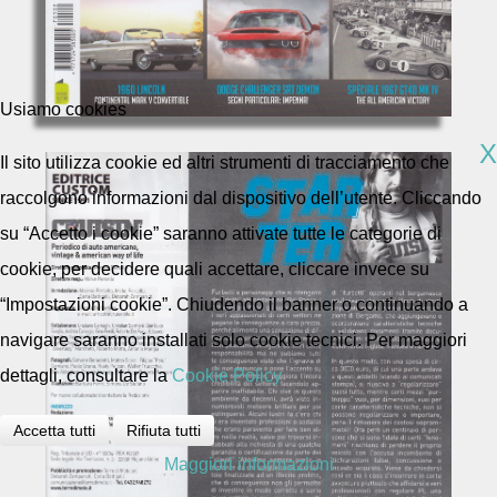
Usiamo cookies
X
Il sito utilizza cookie ed altri strumenti di tracciamento che
raccolgono informazioni dal dispositivo dell’utente. Cliccando
su “Accetto i cookie” saranno attivate tutte le categorie di
cookie, per decidere quali accettare, cliccare invece su
“Impostazioni cookie”. Chiudendo il banner o continuando a
navigare saranno installati solo cookie tecnici. Per maggiori
dettagli, consultare la
Cookie Policy
Accetta tutti
Rifiuta tutti
Maggiori informazioni