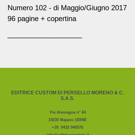
Numero 102 - di Maggio/Giugno 2017
96 pagine + copertina
___________________
EDITRICE CUSTOM DI PERSELLO MORENO & C.
S.A.S.
Via Alemagna n° 64
33030 Majano UDINE
+39. 0432 948570
info@editricecustom.it