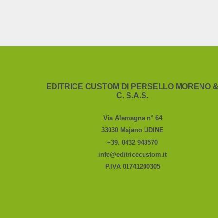
EDITRICE CUSTOM DI PERSELLO MORENO 
C. S.A.S.
Via Alemagna n° 64
33030 Majano UDINE
+39. 0432 948570
info@editricecustom.it
P.IVA 01741200305