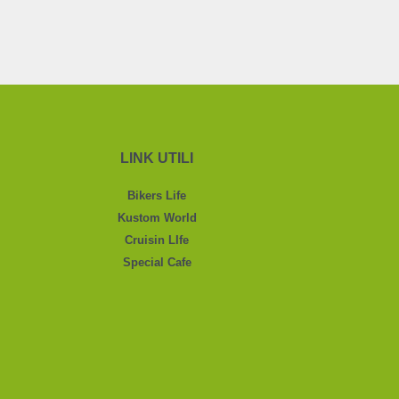
LINK UTILI
Bikers Life
Kustom World
Cruisin LIfe
Special Cafe