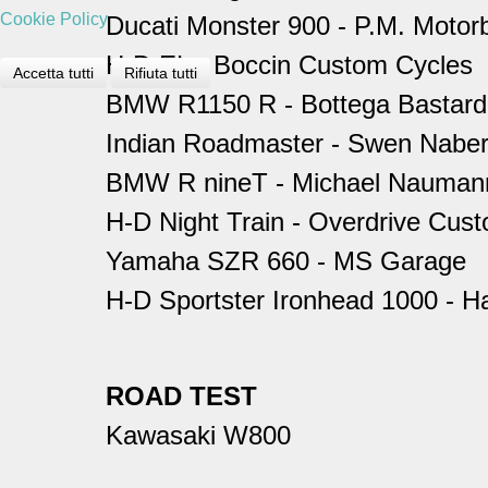
Cookie Policy
Ducati Monster 900 - P.M. Motor
H-D EL - Boccin Custom Cycles
Accetta tutti
Rifiuta tutti
BMW R1150 R - Bottega Bastard
Indian Roadmaster - Swen Nabe
BMW R nineT - Michael Nauman
H-D Night Train - Overdrive Cus
Yamaha SZR 660 - MS Garage
H-D Sportster Ironhead 1000 - H
ROAD TEST
Kawasaki W800