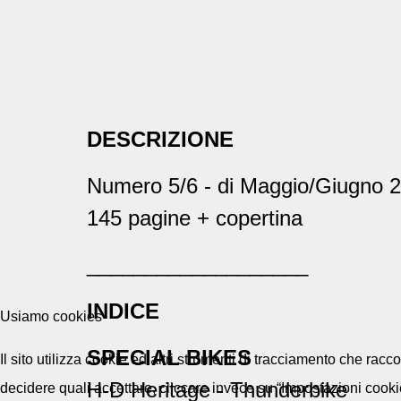
DESCRIZIONE
Numero 5/6 - di Maggio/Giugno 
145 pagine + copertina
___________________
INDICE
Usiamo cookies
SPECIAL BIKES
Il sito utilizza cookie ed altri strumenti di tracciamento che rac
H-D Heritage - Thunderbike
decidere quali accettare, cliccare invece su “Impostazioni cooki