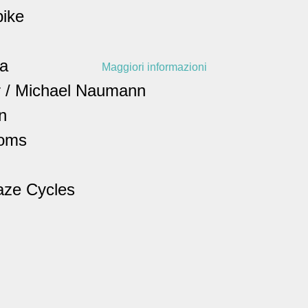
bike
a
Maggiori informazioni
r / Michael Naumann
n
toms
aze Cycles