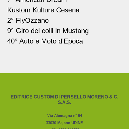
Kustom Kulture Cesena
2° FlyOzzano
9° Giro dei colli in Mustang
40° Auto e Moto d’Epoca
EDITRICE CUSTOM DI PERSELLO MORENO & C.
S.A.S.
Via Alemagna n° 64
33030 Majano UDINE