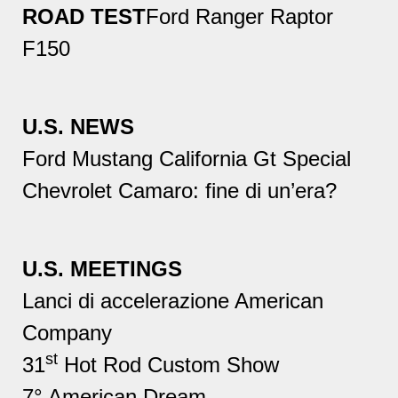
ROAD TEST
Ford Ranger Raptor
F150
U.S. NEWS
Ford Mustang California Gt Special
Chevrolet Camaro: fine di un’era?
U.S. MEETINGS
Lanci di accelerazione American
Company
st
31
Hot Rod Custom Show
7° American Dream