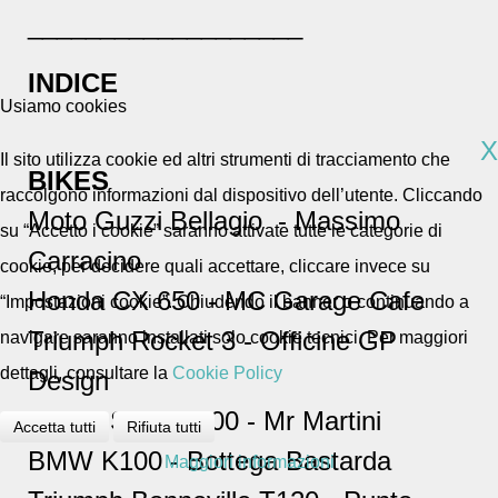
___________________
INDICE
Usiamo cookies
X
Il sito utilizza cookie ed altri strumenti di tracciamento che
BIKES
raccolgono informazioni dal dispositivo dell’utente. Cliccando
Moto Guzzi Bellagio
- Massimo
su “Accetto i cookie” saranno attivate tutte le categorie di
Carracino
cookie, per decidere quali accettare, cliccare invece su
Honda CX 650 - MC Garage Cafe
“Impostazioni cookie”. Chiudendo il banner o continuando a
Triumph Rocket 3 - Officine GP
navigare saranno installati solo cookie tecnici. Per maggiori
dettagli, consultare la
Cookie Policy
Design
Ducati Sport 1000 - Mr Martini
Accetta tutti
Rifiuta tutti
BMW K100 - Bottega Bastarda
Maggiori informazioni