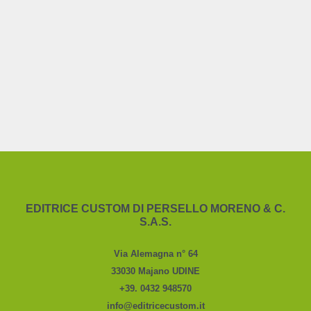
EDITRICE CUSTOM DI PERSELLO MORENO & C.
S.A.S.
Via Alemagna n° 64
33030 Majano UDINE
+39. 0432 948570
info@editricecustom.it