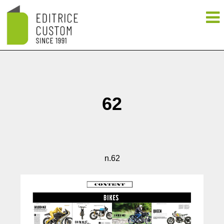
62
n.62