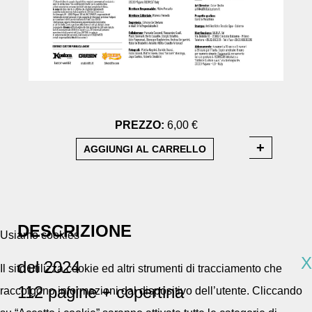
PREZZO:
6,00 €
DESCRIZIONE
Usiamo cookies
X
del 2024
Il sito utilizza cookie ed altri strumenti di tracciamento che
112 pagine + copertina
raccolgono informazioni dal dispositivo dell’utente. Cliccando