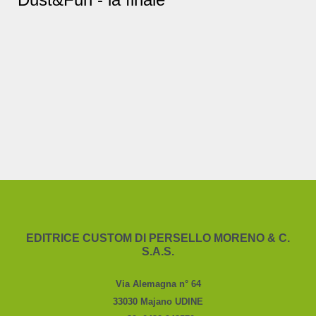
EDITRICE CUSTOM DI PERSELLO MORENO & C.
S.A.S.
Via Alemagna n° 64
33030 Majano UDINE