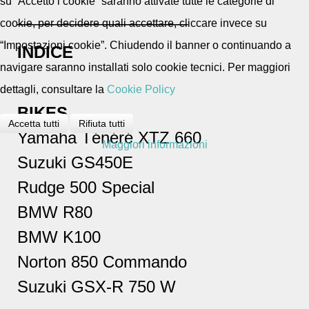
su “Accetto i cookie” saranno attivate tutte le categorie di
___________________
cookie, per decidere quali accettare, cliccare invece su
“Impostazioni cookie”. Chiudendo il banner o continuando a
INDICE
navigare saranno installati solo cookie tecnici. Per maggiori
dettagli, consultare la
Cookie Policy
BIKES
Accetta tutti
Rifiuta tutti
Yamaha Ténéré XTZ 660
Maggiori informazioni
Suzuki GS450E
Rudge 500 Special
BMW R80
BMW K100
Norton 850 Commando
Suzuki GSX-R 750 W