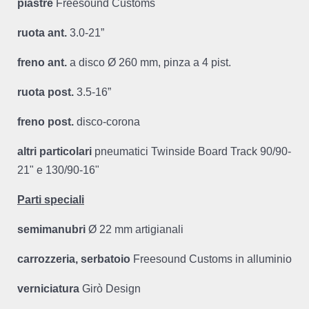
piastre
Freesound Customs
ruota ant.
3.0-21”
freno ant.
a disco Ø 260 mm, pinza a 4 pist.
ruota post.
3.5-16”
freno post.
disco-corona
altri particolari
pneumatici Twinside Board Track 90/90-
21" e 130/90-16"
Parti speciali
semimanubri
Ø 22 mm artigianali
carrozzeria, serbatoio
Freesound Customs in alluminio
verniciatura
Girò Design