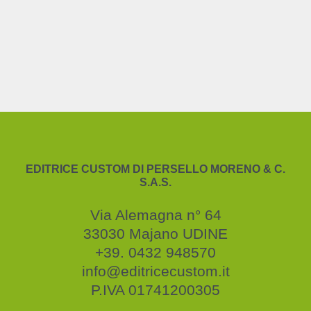
EDITRICE CUSTOM DI PERSELLO MORENO & C.
S.A.S.
Via Alemagna n° 64
33030 Majano UDINE
+39. 0432 948570
info@editricecustom.it
P.IVA 01741200305