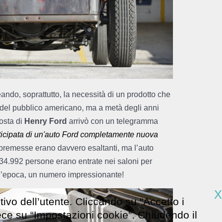
ando, soprattutto, la necessità di un prodotto che
 del pubblico americano, ma a metà degli anni
posta di
Henry Ford
arrivò con un telegramma
ticipata di un'auto Ford completamente nuova
premesse erano davvero esaltanti, ma l’auto
34.992 persone erano entrate nei saloni per
ell’epoca, un numero impressionante!
X
tivo dell’utente. Cliccando su “Accetto i
vece su “Impostazioni cookie”. Chiudendo il