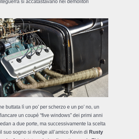
nteguerra si accatastavano nei demolitori
ne buttata lì un po’ per scherzo e un po’ no, un
ffiancare un coupé “five windows” dei primi anni
 sedan a due porte, ma successivamente la scelta
il suo sogno si rivolge all’amico Kevin di
Rusty