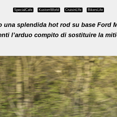
SpecialCafe
KustomWorld
CruisinLIfe
BikersLife
 una splendida hot rod su base Ford Mo
enti l’arduo compito di sostituire la mit