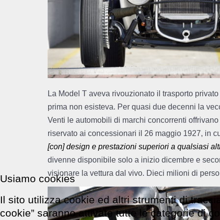
La Model T aveva rivouzionato il trasporto privato
prima non esisteva. Per quasi due decenni la vecc
Venti le automobili di marchi concorrenti offrivano pi
riservato ai concessionari il 26 maggio 1927, in 
[con] design e prestazioni superiori a qualsiasi al
divenne disponibile solo a inizio dicembre e seco
visionare la vettura dal vivo. Dieci milioni di pe
Usiamo cookies
Il sito utilizza cookie ed altri strumenti di tra
cookie” saranno attivate tutte le categorie di c