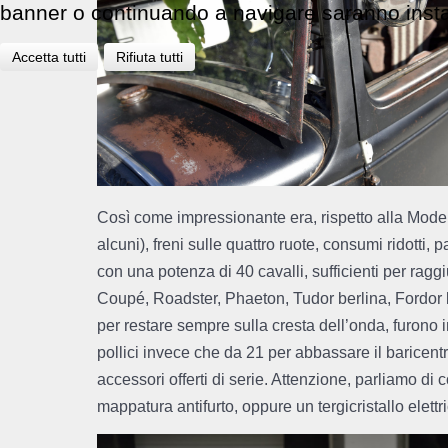
banner o continuando a navigare saranno install
Accetta tutti
Rifiuta tutti
Così come impressionante era, rispetto alla Model 
alcuni), freni sulle quattro ruote, consumi ridotti,
con una potenza di 40 cavalli, sufficienti per rag
Coupé, Roadster, Phaeton, Tudor berlina, Fordor 
per restare sempre sulla cresta dell’onda, furono 
pollici invece che da 21 per abbassare il baricent
accessori offerti di serie. Attenzione, parliamo d
mappatura antifurto, oppure un tergicristallo elett