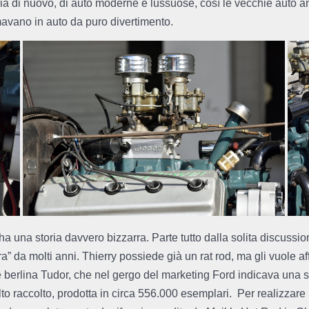
lia di nuovo, di auto moderne e lussuose, così le vecchie auto a
rmavano in auto da puro divertimento.
 ha una storia davvero bizzarra. Parte tutto dalla solita discussio
 da molti anni. Thierry possiede già un rat rod, ma gli vuole a
ne berlina Tudor, che nel gergo del marketing Ford indicava una
to raccolto, prodotta in circa 556.000 esemplari. Per realizzare 