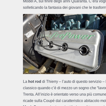
Model A, sul finire degli anni Quaranta. C’era vog
solleticando la fantasia dei giovani che le trasfo
La
hot rod
di Thierry – l’auto di questo servizio –
classico quando c’è di mezzo un sogno che “lavora”
Trenta. All’inizio è orientato verso una più comu
ricade sulla Coupé dal caratteristico abitacolo mol