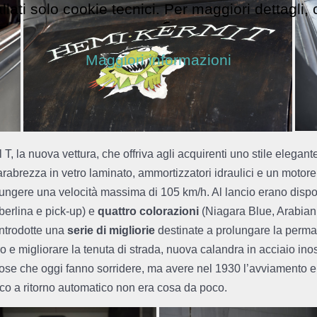
ati solo cookie tecnici. Per maggiori dettagli,
Maggiori informazioni
T, la nuova vettura, che offriva agli acquirenti uno stile elegan
 parabrezza in vetro laminato, ammortizzatori idraulici e un motore 
giungere una velocità massima di 105 km/h. Al lancio erano dispo
berlina e pick-up) e
quattro colorazioni
(Niagara Blue, Arabian
introdotte una
serie di migliorie
destinate a prolungare la perma
ro e migliorare la tenuta di strada, nuova calandra in acciaio i
i cose che oggi fanno sorridere, ma avere nel 1930 l’avviamento e
rico a ritorno automatico non era cosa da poco.