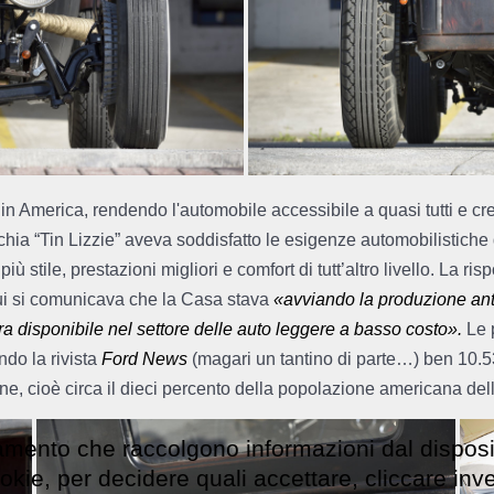
 in America, rendendo l'automobile accessibile a quasi tutti e cre
hia “Tin Lizzie” aveva soddisfatto le esigenze automobilistiche
ù stile, prestazioni migliori e comfort di tutt’altro livello. La ris
cui si comunicava che la Casa stava
«
avviando la produzione an
tra disponibile nel settore delle auto leggere a basso costo
»
.
Le 
ndo la rivista
Ford News
(magari un tantino di parte…) ben 10.5
rsone, cioè circa il dieci percento della popolazione americana d
cciamento che raccolgono informazioni dal disposi
ookie, per decidere quali accettare, cliccare in